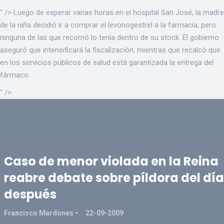
" />
Luego de esperar varias horas en el hospital San José, la madre
de la niña decidió ir a comprar el levonogestrel a la farmacia, pero
ninguna de las que recorrió lo tenía dentro de su stock. El gobierno
aseguró que intensificará la fiscalización, mientras que recalcó que
en los servicios públicos de salud está garantizada la entrega del
fármaco.
" />
Caso de menor violada en la Reina
reabre debate sobre píldora del día
después
Francisco Mardones
22-09-2009