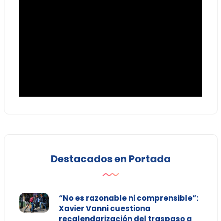
Destacados en Portada
“No es razonable ni comprensible”:
Xavier Vanni cuestiona
recalendarización del traspaso a