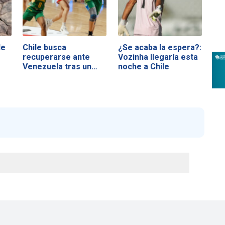
le
Chile busca
¿Se acaba la espera?:
recuperarse ante
Vozinha llegaría esta
Venezuela tras un
noche a Chile
duro…