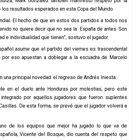
te Suiza, Mark Gónzalez también manifestó respeto por la
o los resultados esperados en esta Copa del Mundo.
undial. El hecho de que en estos dos partidos a todos nos
enido no quiere decir que no sea la España de antes. Son
 e individualidad que tienen”, sostuvo el jugador.
spañol asume que el partido del viernes es trascendental
l por eso apuestan a doblegar a la escuadra de Marcelo
 una principal novedad: el regreso de Andrés Iniesta.
te en el duelo ante Honduras por molestias, pero este
 integrado por aquellos jugadores que fueron suplentes
asillas. De esta forma, se prevé que el jugador volverá a
 uno de los equipos que mejor ha jugado lo que va de
española, Vicente del Bosque, dio cuenta del respeto que