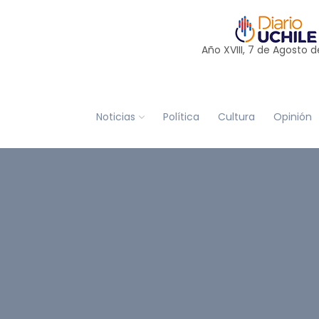
Año XVIII, 7 de
Agosto
d
Noticias
Política
Cultura
Opinión