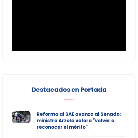
Destacados en Portada
Reforma al SAE avanza al Senado:
ministra Arzola valora "volver a
reconocer el mérito"