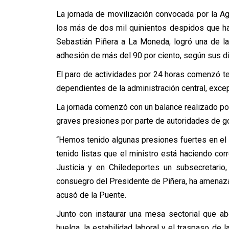
La jornada de movilización convocada por la A
los más de dos mil quinientos despidos que ha
Sebastián Piñera a La Moneda, logró una de l
adhesión de más del 90 por ciento, según sus di
El paro de actividades por 24 horas comenzó t
dependientes de la administración central, excep
La jornada comenzó con un balance realizado por
graves presiones por parte de autoridades de g
“Hemos tenido algunas presiones fuertes en el
tenido listas que el ministro está haciendo corr
Justicia y en Chiledeportes un subsecretari
consuegro del Presidente de Piñera, ha amenazad
acusó de la Puente.
Junto con instaurar una mesa sectorial que a
huelga, la estabilidad laboral y el traspaso de 