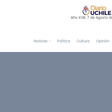
Año XVIII, 7 de
Agosto
d
Noticias
Política
Cultura
Opinión