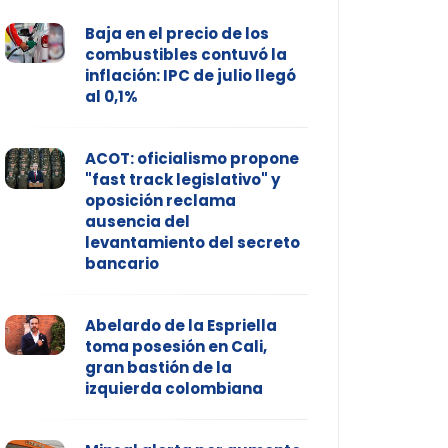
Baja en el precio de los
combustibles contuvó la
inflación: IPC de julio llegó
al 0,1%
ACOT: oficialismo propone
"fast track legislativo" y
oposición reclama
ausencia del
levantamiento del secreto
bancario
Abelardo de la Espriella
toma posesión en Cali,
gran bastión de la
izquierda colombiana