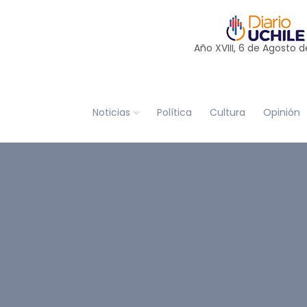
Año XVIII, 6 de
Agosto
d
Noticias
Política
Cultura
Opinión