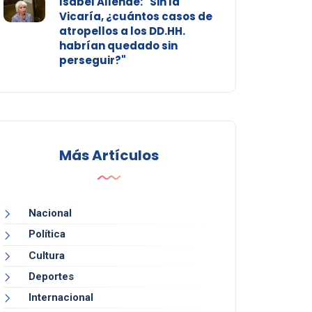
Isabel Allende: "Sin la
Vicaría, ¿cuántos casos de
atropellos a los DD.HH.
habrían quedado sin
perseguir?"
Más Artículos
Nacional
Política
Cultura
Deportes
Internacional