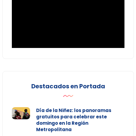
Destacados en Portada
Día de la Niñez: los panoramas
gratuitos para celebrar este
domingo en la Región
Metropolitana