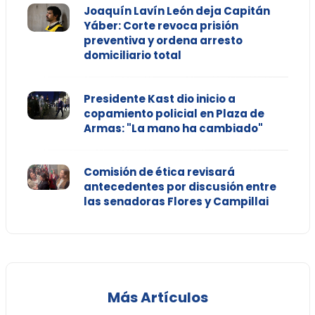
Joaquín Lavín León deja Capitán
Yáber: Corte revoca prisión
preventiva y ordena arresto
domiciliario total
Presidente Kast dio inicio a
copamiento policial en Plaza de
Armas: "La mano ha cambiado"
Comisión de ética revisará
antecedentes por discusión entre
las senadoras Flores y Campillai
Más Artículos