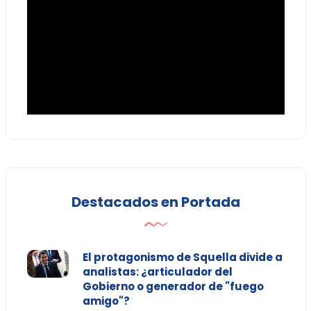
Destacados en Portada
El protagonismo de Squella divide a
analistas: ¿articulador del
Gobierno o generador de "fuego
amigo"?