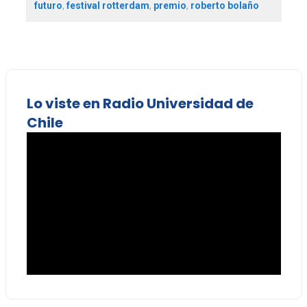
futuro
,
festival rotterdam
,
premio
,
roberto bolaño
Lo viste en Radio Universidad de
Chile