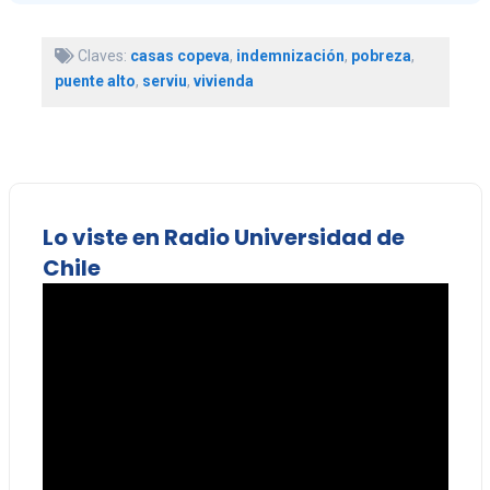
Claves:
casas copeva
,
indemnización
,
pobreza
,
puente alto
,
serviu
,
vivienda
Lo viste en Radio Universidad de
Chile