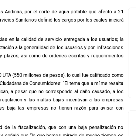
as Andinas, por el corte de agua potable que afectó a 21
icios Sanitarios definió los cargos por los cuales iniciará
as en la calidad de servicio entregada a los usuarios; la
ctación a la generalidad de los usuarios y por infracciones
y plazos, así como de ordenes escritas y requerimientos
0 UTA (550 millones de pesos), lo cual fue calificado como
a Ciudadana de Consumidores: “El tema que a mí me resalta
ican, a pesar que no corresponde al daño causado, a los
regulación y las multas bajas incentivan a las empresas
es baja las empresas no tienen razón para avisar con
d de la fiscalización, que con una baja penalización no
io y señaló que “lo que hemos mirado de mucho tiempo es