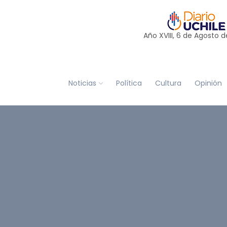
Año XVIII, 6 de
Agosto
d
Noticias
Política
Cultura
Opinión