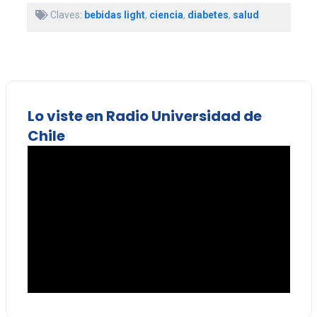
Claves:
bebidas light
,
ciencia
,
diabetes
,
salud
Lo viste en Radio Universidad de
Chile