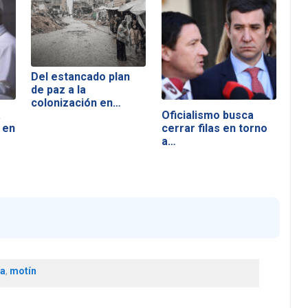
Del estancado plan
de paz a la
colonización en…
a
Oficialismo busca
 en
cerrar filas en torno
a…
a
,
motín