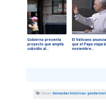
Gobierno presenta
El Vaticano anunci
proyecto que amplía
que el Papa viajará
subsidio al…
noviembre…
Claves:
demandas históricas
,
gendarmerí