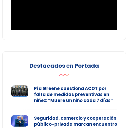
Destacados en Portada
Pía Greene cuestiona ACOT por
falta de medidas preventivas en
niñez: “Muere un niño cada 7 días”
Seguridad, comercio y cooperación
público-privada marcan encuentro