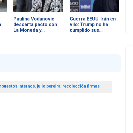
Paulina Vodanovic
Guerra EEUU-Irán en
a
descarta pacto con
vilo: Trump no ha
La Moneda y…
cumplido sus…
mpuestos internos
,
julio pereira
,
recolección firmas