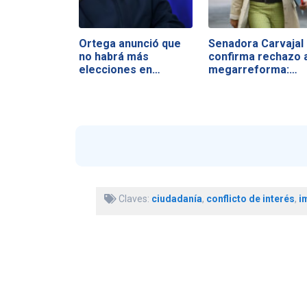
Ortega anunció que
Senadora Carvajal
no habrá más
confirma rechazo 
elecciones en…
megarreforma:…
Claves:
ciudadanía
,
conflicto de interés
,
i