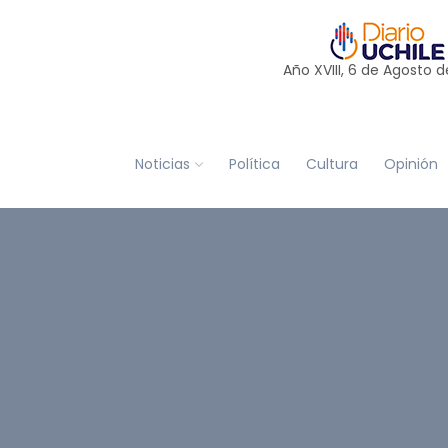
Año XVIII, 6 de
Agosto
d
Noticias
Política
Cultura
Opinión