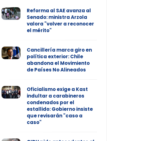
Reforma al SAE avanza al
Senado: ministra Arzola
valora "volver a reconocer
el mérito"
Cancillería marca giro en
política exterior: Chile
abandona el Movimiento
de Países No Alineados
Oficialismo exige a Kast
indultar a carabineros
condenados por el
estallido: Gobierno insiste
que revisarán "caso a
caso"