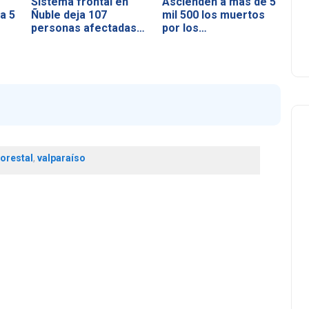
Sistema frontal en
Ascienden a más de 5
a 5
Ñuble deja 107
mil 500 los muertos
personas afectadas…
por los…
forestal
,
valparaíso