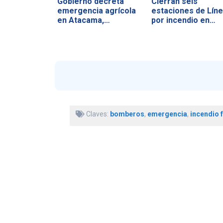
Gobierno decreta
Cierran seis
emergencia agrícola
estaciones de Líne
en Atacama,…
por incendio en…
Claves:
bomberos
,
emergencia
,
incendio 