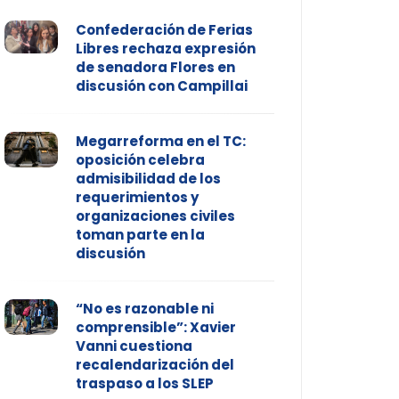
Confederación de Ferias
Libres rechaza expresión
de senadora Flores en
discusión con Campillai
Megarreforma en el TC:
oposición celebra
admisibilidad de los
requerimientos y
organizaciones civiles
toman parte en la
discusión
“No es razonable ni
comprensible”: Xavier
Vanni cuestiona
recalendarización del
traspaso a los SLEP