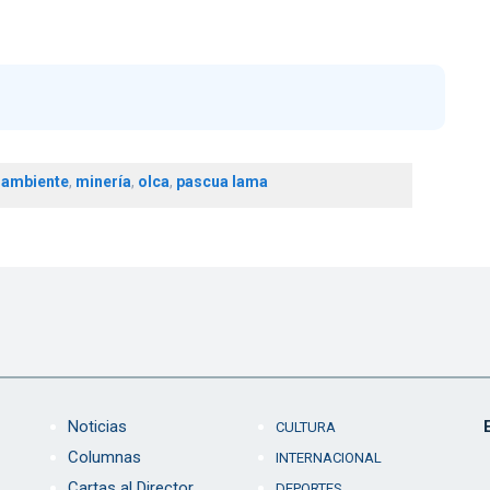
 ambiente
,
minería
,
olca
,
pascua lama
Noticias
CULTURA
Columnas
INTERNACIONAL
Cartas al Director
DEPORTES