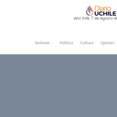
Año XVIII, 7 de
Agosto
d
Noticias
Política
Cultura
Opinión