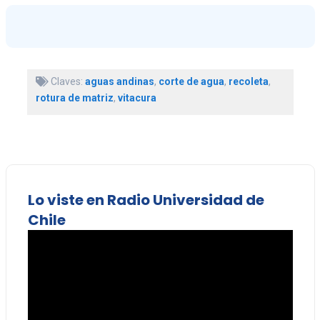
Claves:
aguas andinas
,
corte de agua
,
recoleta
,
rotura de matriz
,
vitacura
Lo viste en Radio Universidad de
Chile