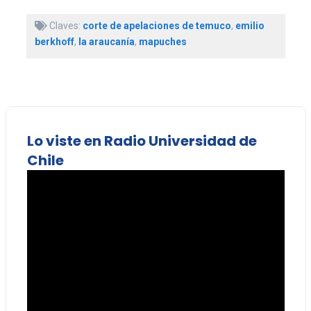
Claves:
corte de apelaciones de temuco
,
emilio
berkhoff
,
la araucanía
,
mapuches
Lo viste en Radio Universidad de
Chile