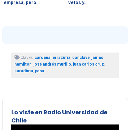
empresa, pero…
vetos y…
Claves:
cardenal errázuriz
,
conclave
,
james
hamilton
,
josé andrés murillo
,
juan carlos cruz
,
karadima
,
papa
Lo viste en Radio Universidad de
Chile