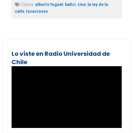
Claves:
alberto fuguet
,
bafici
,
cine
,
la ley de la
calle
,
locaciones
Lo viste en Radio Universidad de
Chile