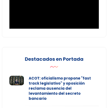
Destacados en Portada
ACOT: oficialismo propone "fast
track legislativo" y oposición
reclama ausencia del
levantamiento del secreto
bancario