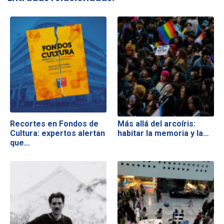
Recortes en Fondos de
Más allá del arcoíris:
Cultura: expertos alertan
habitar la memoria y la…
que…