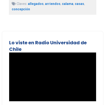
Claves:
allegados
,
arriendos
,
calama
,
casas
,
concepción
Lo viste en Radio Universidad de
Chile