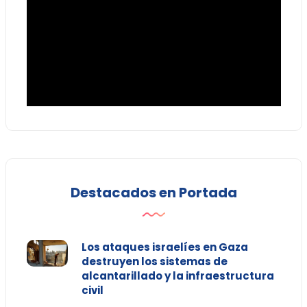
Destacados en Portada
Los ataques israelíes en Gaza
destruyen los sistemas de
alcantarillado y la infraestructura
civil