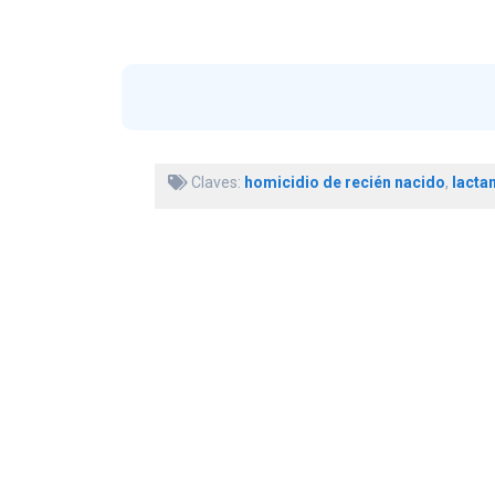
Claves:
homicidio de recién nacido
,
lacta