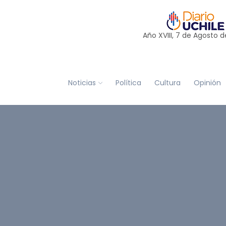
Año XVIII, 7 de
Agosto
d
Noticias
Política
Cultura
Opinión