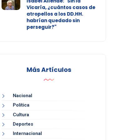
Isabel Allende: "Sin la
Vicaría, ¿cuántos casos de
atropellos a los DD.HH.
habrían quedado sin
perseguir?"
Más Artículos
Nacional
Política
Cultura
Deportes
Internacional