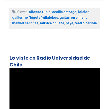
Claves:
alfonso rubio
,
cecilia astorga
,
folclor
,
guillermo "bigote" villalobos
,
guitarrón chileno
,
manuel sánchez
,
musica chilena
,
paya
,
teatro cariola
Lo viste en Radio Universidad de
Chile