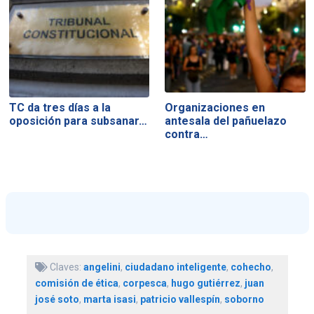
TC da tres días a la
Organizaciones en
oposición para subsanar…
antesala del pañuelazo
contra…
Claves:
angelini
,
ciudadano inteligente
,
cohecho
,
comisión de ética
,
corpesca
,
hugo gutiérrez
,
juan
josé soto
,
marta isasi
,
patricio vallespín
,
soborno