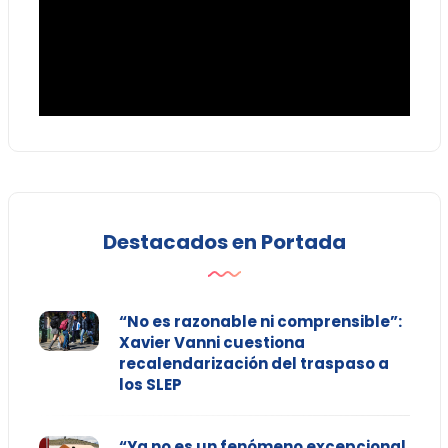
Destacados en Portada
“No es razonable ni comprensible”:
Xavier Vanni cuestiona
recalendarización del traspaso a
los SLEP
“Ya no es un fenómeno excepcional,