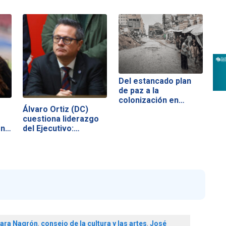
Del estancado plan
de paz a la
colonización en…
Álvaro Ortiz (DC)
cuestiona liderazgo
ón…
del Ejecutivo:…
ara Nagrón
,
consejo de la cultura y las artes
,
José