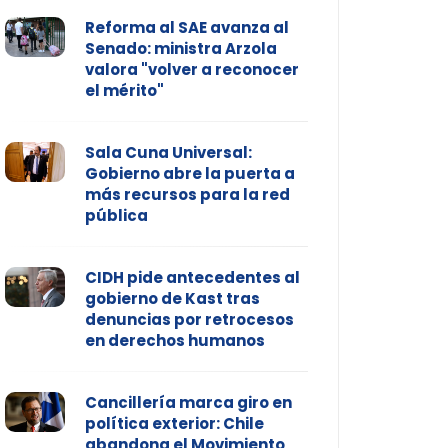
Reforma al SAE avanza al
Senado: ministra Arzola
valora "volver a reconocer
el mérito"
Sala Cuna Universal:
Gobierno abre la puerta a
más recursos para la red
pública
CIDH pide antecedentes al
gobierno de Kast tras
denuncias por retrocesos
en derechos humanos
Cancillería marca giro en
política exterior: Chile
abandona el Movimiento