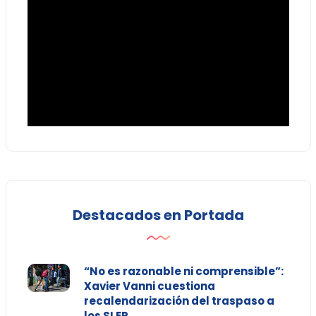
Destacados en Portada
“No es razonable ni comprensible”:
Xavier Vanni cuestiona
recalendarización del traspaso a
los SLEP