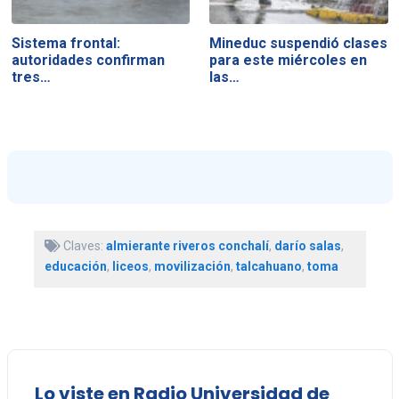
Sistema frontal:
Mineduc suspendió clases
autoridades confirman
para este miércoles en
tres…
las…
Claves:
almierante riveros conchalí
,
darío salas
,
educación
,
liceos
,
movilización
,
talcahuano
,
toma
Lo viste en Radio Universidad de