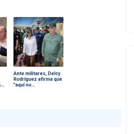
o
Ante militares, Delcy
Rodríguez afirma que
n…
"aquí no…