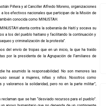
astián Piñera y al Canciller Alfredo Moreno, organizaciones
a los efectivos nacionales que participan de la Misión de
í, también conocida como MINUSTAH.
 MINUSTAH atenta contra la soberanía de Haití y socava su
 a los del pueblo haitiano y facilitando la continuación y
saqueo y criminalización de la protesta”.
 del envío de tropas que en un inicio, la que ha traído
tas por la presidenta de la Agrupación de Familiares de
adie ha asumido la responsabilidad. No son menores las
buso sexual a mujeres, niñas y niños. Nosotros como
 valoramos la solidaridad, pero no en la parte militar”,
 reclaman que se han “desviado recursos para el pueblo”.
a un apoyo humanitario que no dependa de un contingente