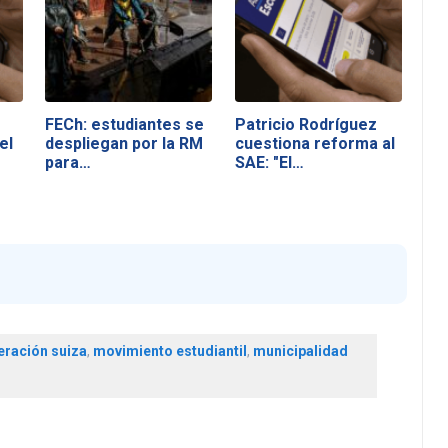
FECh: estudiantes se
Patricio Rodríguez
el
despliegan por la RM
cuestiona reforma al
para…
SAE: "El…
ración suiza
,
movimiento estudiantil
,
municipalidad