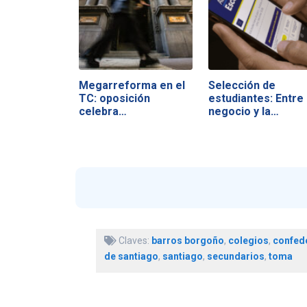
Megarreforma en el
Selección de
TC: oposición
estudiantes: Entre 
celebra…
negocio y la…
Claves:
barros borgoño
,
colegios
,
confede
de santiago
,
santiago
,
secundarios
,
toma