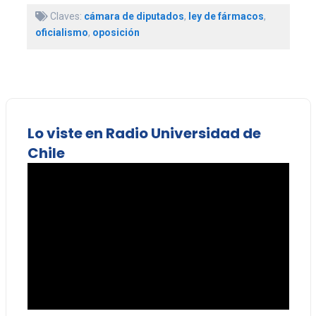
Claves:
cámara de diputados
,
ley de fármacos
,
oficialismo
,
oposición
Lo viste en Radio Universidad de
Chile