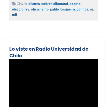
Claves:
alianza
,
andrés allamand
,
debate
,
elecciones
,
oficialismo
,
pablo longueira
,
política
,
rn
,
udi
Lo viste en Radio Universidad de
Chile