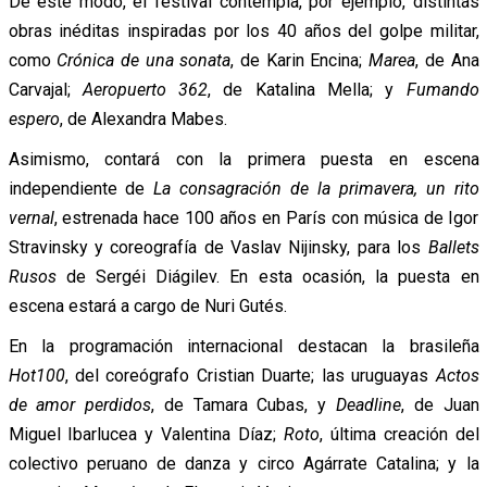
De este modo, el festival contempla, por ejemplo, distintas
obras inéditas inspiradas por los 40 años del golpe militar,
como
Crónica de una sonata
, de Karin Encina;
Marea
, de Ana
Carvajal;
Aeropuerto 362
, de Katalina Mella; y
Fumando
espero
, de Alexandra Mabes.
Asimismo, contará con la primera puesta en escena
independiente de
La consagración de la primavera, un rito
vernal
, estrenada hace 100 años en París con música de Igor
Stravinsky y coreografía de Vaslav Nijinsky, para los
Ballets
Rusos
de Sergéi Diágilev. En esta ocasión, la puesta en
escena estará a cargo de Nuri Gutés.
En la programación internacional destacan la brasileña
Hot100
, del coreógrafo Cristian Duarte; las uruguayas
Actos
de amor perdidos
, de Tamara Cubas, y
Deadline
, de Juan
Miguel Ibarlucea y Valentina Díaz;
Roto
, última creación del
colectivo peruano de danza y circo Agárrate Catalina; y la