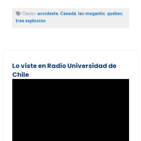
Claves:
accidente
,
Canadá
,
lac megantic
,
québec
,
tren explosión
Lo viste en Radio Universidad de
Chile