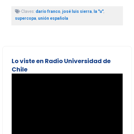
Claves:
darío franco
,
josé luis sierra
,
la "u"
,
supercopa
,
unión española
Lo viste en Radio Universidad de
Chile