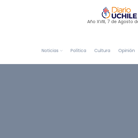
Año XVIII, 7 de
Agosto
d
Noticias
Política
Cultura
Opinión