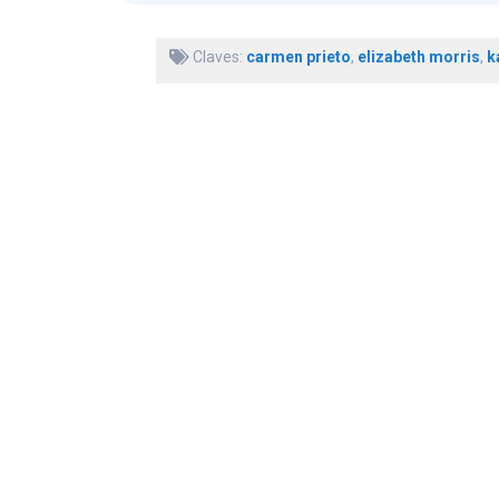
Claves:
carmen prieto
,
elizabeth morris
,
k