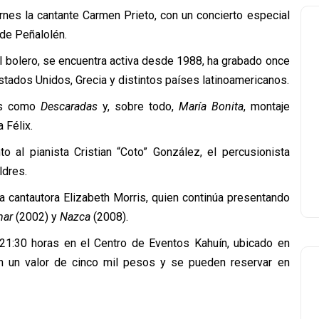
rnes la cantante Carmen Prieto, con un concierto especial
 de Peñalolén.
al bolero, se encuentra activa desde 1988, ha grabado once
stados Unidos, Grecia y distintos países latinoamericanos.
les como
Descaradas
y, sobre todo,
María Bonita
, montaje
 Félix.
o al pianista Cristian “Coto” González, el percusionista
ldres.
la cantautora Elizabeth Morris, quien continúa presentando
mar
(2002) y
Nazca
(2008).
21:30 horas en el Centro de Eventos Kahuín, ubicado en
en un valor de cinco mil pesos y se pueden reservar en