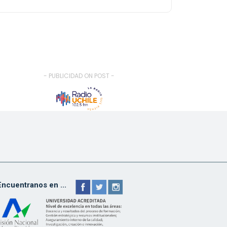
- PUBLICIDAD ON POST -
Encuentranos en ...