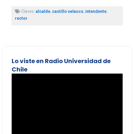
Claves:
alcalde
,
castillo velasco
,
intendente
,
rector
Lo viste en Radio Universidad de
Chile