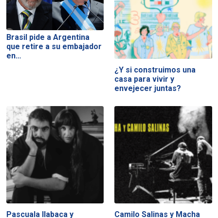
Brasil pide a Argentina
que retire a su embajador
en…
¿Y si construimos una
casa para vivir y
envejecer juntas?
Pascuala Ilabaca y
Camilo Salinas y Macha