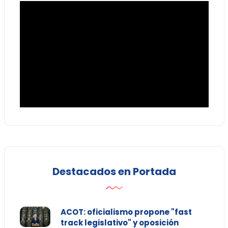
Destacados en Portada
ACOT: oficialismo propone "fast
track legislativo" y oposición