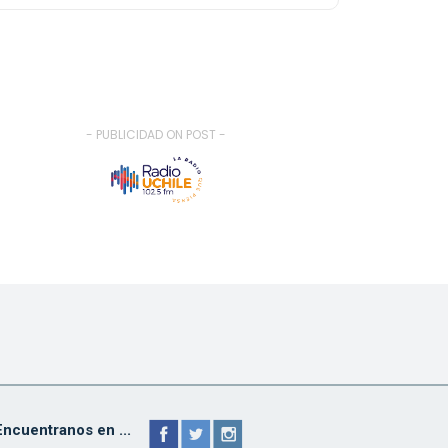
- PUBLICIDAD ON POST -
Encuentranos en ...