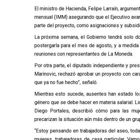
El ministro de Hacienda, Felipe Larraín, argumen
mensual (IMM) asegurando que el Ejecutivo avanz
parte del proyecto, como asignaciones y subsidio
La próxima semana, el Gobierno tendrá solo do
postergarla para el mes de agosto, y a medida 
reuniones con representantes de La Moneda.
Por otra parte, el diputado independiente y pr
Marinovic, rechazó aprobar un proyecto con cará
que ya no fue hecho”, señaló.
Mientras esto sucede, ausentes han estado lo
género que se debe hacer en materia salarial. 
Diego Portales, describió cómo para las mu
precarizan la situación aún más dentro de un gr
“Estoy pensando en trabajadoras del aseo, toda
mujeres, trabajadoras de casa particular. Vam