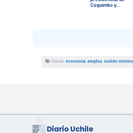
Coquimbo y
consecuencias…
Claves:
economía
,
empleo
,
sueldo mínim
Diario Uchile