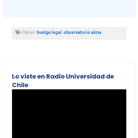
Claves:
huelga legal
,
observatorio alma
Lo viste en Radio Universidad de
Chile