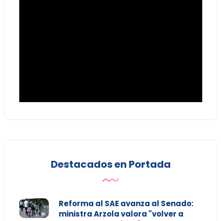
Destacados en Portada
Reforma al SAE avanza al Senado:
ministra Arzola valora "volver a