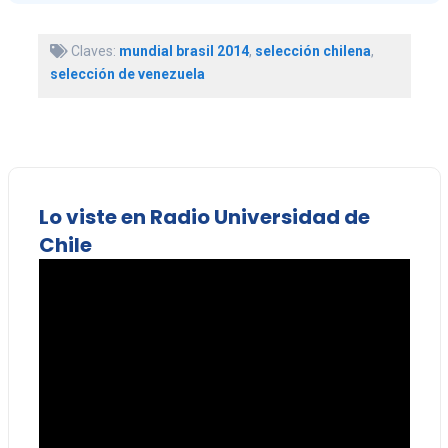
Claves:
mundial brasil 2014
,
selección chilena
,
selección de venezuela
Lo viste en Radio Universidad de
Chile